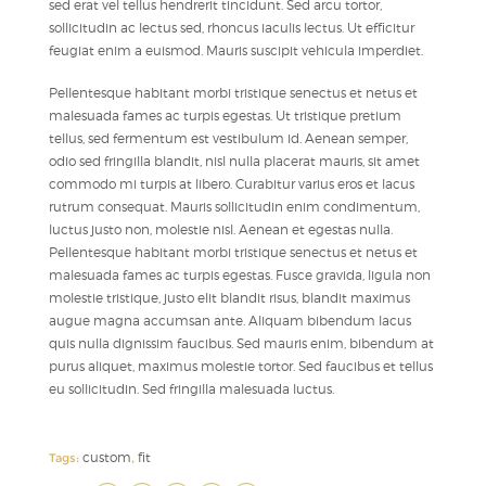
sed erat vel tellus hendrerit tincidunt. Sed arcu tortor,
sollicitudin ac lectus sed, rhoncus iaculis lectus. Ut efficitur
feugiat enim a euismod. Mauris suscipit vehicula imperdiet.
Pellentesque habitant morbi tristique senectus et netus et
malesuada fames ac turpis egestas. Ut tristique pretium
tellus, sed fermentum est vestibulum id. Aenean semper,
odio sed fringilla blandit, nisl nulla placerat mauris, sit amet
commodo mi turpis at libero. Curabitur varius eros et lacus
rutrum consequat. Mauris sollicitudin enim condimentum,
luctus justo non, molestie nisl. Aenean et egestas nulla.
Pellentesque habitant morbi tristique senectus et netus et
malesuada fames ac turpis egestas. Fusce gravida, ligula non
molestie tristique, justo elit blandit risus, blandit maximus
augue magna accumsan ante. Aliquam bibendum lacus
quis nulla dignissim faucibus. Sed mauris enim, bibendum at
purus aliquet, maximus molestie tortor. Sed faucibus et tellus
eu sollicitudin. Sed fringilla malesuada luctus.
custom
fit
Tags:
,